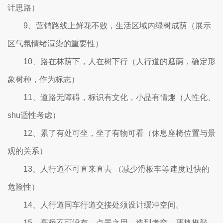
计思路）
9、营销路线上鲜花不败，生活区域内绿树成荫（展示
区气氛情绪渲染的重要性）
10、路在林荫下，人在树下行（人行道的遮荫，确定形
象树种，作为标志）
11、道路无障碍，标识有文化，小品有情趣（人性化、
shu适性考虑）
12、累了有处可坐，坐了有物可看（休息座椅位置与景
观的关系）
13、人行道不可直来直去 （减少滑板车等速度过快的
危险性）
14、人行道同车行道交接处须设计缓冲空间。
15、亭桥不可没有，点景之用，造型考究，严格推敲。