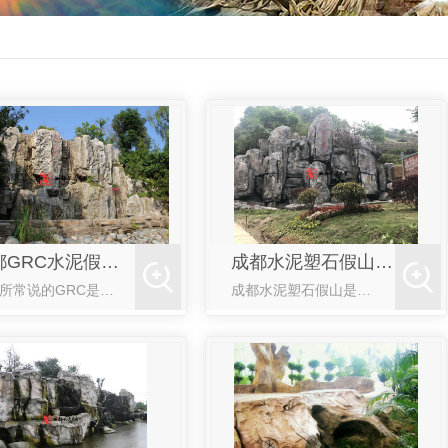
成都GRC水泥假山制作案例
成都水泥塑石假山制作价格案例
我们所常说的GRC是指玻璃纤维强化水泥，是一种复合型水泥。成都GRC水泥假山制作过程包括模具生产、假山生产、GRC假山骨架焊接、GRC安装和接缝处理等几个主要步骤。 【名称】 成都GRC水泥假山【材质
成都水泥塑石假山是由水泥和混凝土混合而成的人造塑石假山，其外观不如天然假山自然。但是由于所用的材料原因，可以更大规模的设计制作假山并且不受地理环境和自然天气的限制。 成都水泥塑石假山制作中塑石石材是水