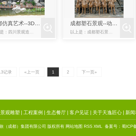
成都仿真艺术--3D动画展示
成都塑石景观--动画展示
以上是：四川景观造型--动画展示
以上是：成都塑石景观--动画展示
13记录
«上一页
1
2
下一页»
|
景观雕塑
|
工程案例
|
生态餐厅
|
客户见证
|
关于天逸匠心
|
新闻
逸匠心文旅（成都）集团有限公司 版权所有
网站地图
RSS
XML
备案号：
蜀ICP备