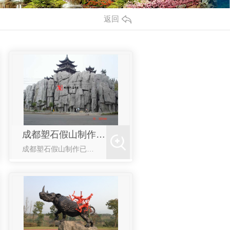
返回
成都塑石假山制作案例
成都塑石假山制作已经成为一个自然园林景观的特征。充分利用塑石假山中大型建筑的特点对景观空间格局进行切割和划分，将空间格局分割为各种不一样大小和形状的空间形态。通过塑石假山的分离、夹持、围合和聚集，可以