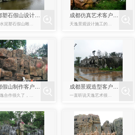
成都塑石假山设计制作案例
成都仿真艺术客户见证
成都水泥塑石假山雕塑工艺技术是现如今一种新型环保的塑石假山造景的方式，具有可塑造性大、造型变化丰富、制作方法简单、便捷等特点,其艺术表现力更强,能更好的营造自然环境氛围,统筹协调周围空间环境，弥补了传
天逸景观设计施工的仿真树非常的逼真，有时候让不少观赏的人都看走了眼，而且天逸团队施工方面技术过硬，也很认真。在这里诚挚的推荐选择和天逸景观合作。
样的水泥雕塑
水泥雕塑设计
景观雕塑案例赏
成都假山制作客户见证
成都景观造型客户见证
和天逸合作很久了，天逸有专业的设计团队，制作能力和施工能力在行业中都得到大家的一致认可，工期也完全符合我们的进度，感谢天逸的团队！
一直听说天逸艺术很专业，这次合作确实没让我们失望，设计的工程雕塑符合我们的要求，我们很满意，合作过程也非常的愉快，天逸的服务很不错，希望下次继续合作！