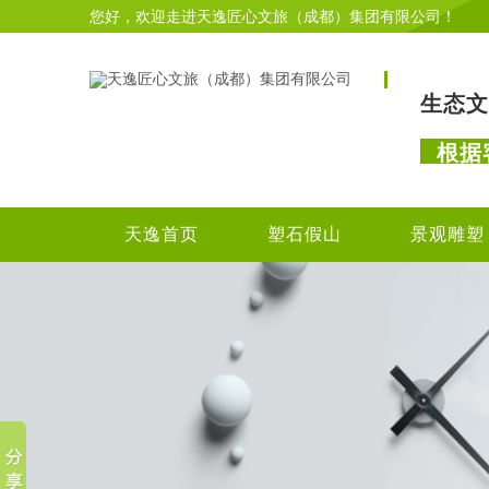
您好，欢迎走进天逸匠心文旅（成都）集团有限公司！
生态文
根据
天逸首页
塑石假山
景观雕塑