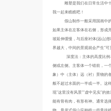
雕塑是我们在日常生活中十
我一起来瞧瞧吧！
假山制作一般采用国画中的
如果主体在左客体在右侧，形成
坡延伸缓慢，与后座衬体(远山)
界越大，中间的景观就会产生"可
深度法：主体的高度比例与
侧或左侧。主客体一个错前，一
象）中（主体）远（衬）景物的
般不超过水面的一半或一半。这
现"这里没有风景""虚中见实"的
能有骨有肉，有形有神。通常选
物。悬崖式假山应种植一些悬挂