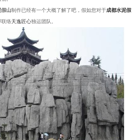
泥假山
制作已经有一个大概了解了吧，假如您对于
成都水泥假
即联络
天逸匠心
独运团队。