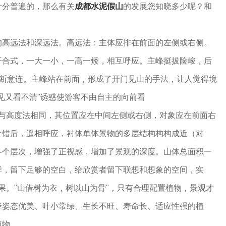
分普遍的，那么有关
成都水泥假山
的发展您知晓多少呢？和
高远法和深远法。高远法：主体应排在前面的左侧或右侧。
开合式，一大一小，一高一矮，相互呼应。主峰挺拔险峻，后
形断意连。主峰站在前面，形成了开门见山的手法，让人觉得境
见又看不清"诱惑使游客不由自主的向前看
高度法相同，其位置应在中间左侧或右侧，对象应在前面右
个错后，遥相呼应，衬体单体景物的多层结构构构成近（对
各个层次，增强了正视感，增加了景观的深度。山体总面积一
样，留下足够的空白，给欣赏者留下联想和想象的空间，实
效果。"山借树为衣，树以山为骨"，只有合理配置植物，景观才
择姿态优美、叶小常绿、生长不旺、寿命长、适应性强的植
植物。